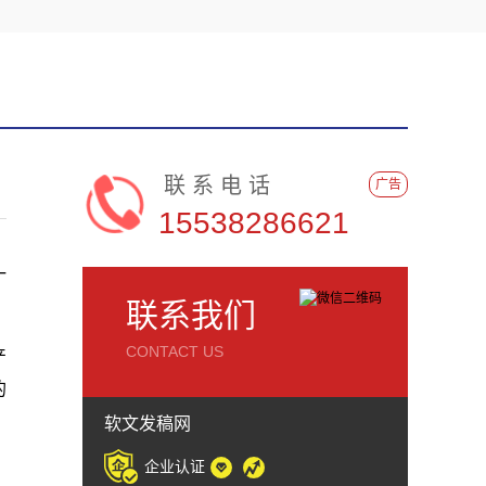
联系电话
广告
15538286621
一
联系我们
CONTACT US
产
的
软文发稿网
企业认证